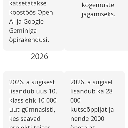
katsetatakse
kogemuste
koostöös Open
jagamiseks.
AI ja Google
Geminiga
õpirakendusi.
2026
2026. a sügisest
2026. a sügisel
lisandub uus 10.
lisandub ka 28
klass ehk 10 000
000
uut gümnasisti,
kutseõppijat ja
kes saavad
nende 2000
projekti teises
õpetajat.