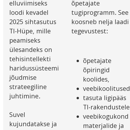
elluviimiseks
õpetajate
loodi kevadel
tugiprogramm. See
2025 sihtasutus
koosneb nelja laadi
TI-Hüpe, mille
tegevustest:
peamiseks
ülesandeks on
tehisintellekti
õpetajate
haridussüsteemi
õpiringid
jõudmise
koolides,
strateegiline
veebikoolitused
juhtimine.
tasuta ligipääs
TI-rakendustele
Suvel
veebikogukond
kujundatakse ja
materjalide ja