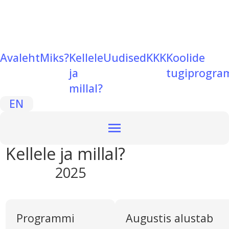
Avaleht
Miks?
Kellele
Uudised
KKK
Koolide
ja
tugiprogr
millal?
EN
Kellele ja millal?
2025
Programmi
Augustis alustab