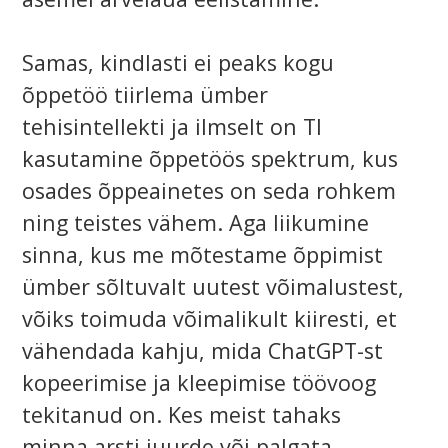
Samas, kindlasti ei peaks kogu
õppetöö tiirlema ümber
tehisintellekti ja ilmselt on TI
kasutamine õppetöös spektrum, kus
osades õppeainetes on seda rohkem
ning teistes vähem. Aga liikumine
sinna, kus me mõtestame õppimist
ümber sõltuvalt uutest võimalustest,
võiks toimuda võimalikult kiiresti, et
vähendada kahju, mida ChatGPT-st
kopeerimise ja kleepimise töövoog
tekitanud on. Kes meist tahaks
minna arsti juurde või palgata