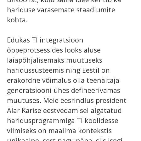
hariduse varasemate staadiumite
kohta.
Edukas TI integratsioon
õppeprotsessides looks aluse
laiapõhjalisemaks muutuseks
haridussüsteemis ning Eestil on
erakordne võimalus olla teenäitaja
generatsiooni ühes defineerivamas
muutuses. Meie eesrindlus president
Alar Karise eestvedamisel algatatud
haridusprogrammiga TI koolidesse
viimiseks on maailma kontekstis
unikaalne, sest nagu näha, siis isegi