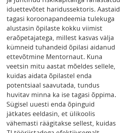
iduettevõtet haridussektoris. Aastaid
tagasi koroonapandeemia tulekuga
alustasin õpilaste kokku viimist
eraõpetajatega, millest kasvas välja
kümneid tuhandeid õpilasi aidanud
ettevõtmine Mentornaut. Kuna
veetsin mitu aastat mõeldes sellele,
kuidas aidata õpilastel enda
potentsiaal saavutada, tundus
huvitav minna ka ise tagasi õppima.
Sügisel uuesti enda õpinguid
jätkates eeldasin, et ülikoolis
vähemasti räägitakse sellest, kuidas
TI tööriistadega efektiivsemalt