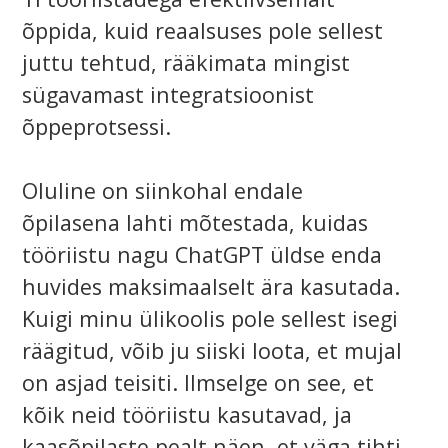
õppida, kuid reaalsuses pole sellest
juttu tehtud, rääkimata mingist
sügavamast integratsioonist
õppeprotsessi.
Oluline on siinkohal endale
õpilasena lahti mõtestada, kuidas
tööriistu nagu ChatGPT üldse enda
huvides maksimaalselt ära kasutada.
Kuigi minu ülikoolis pole sellest isegi
räägitud, võib ju siiski loota, et mujal
on asjad teisiti. Ilmselge on see, et
kõik neid tööriistu kasutavad, ja
kaasõpilaste pealt näen, et väga tihti