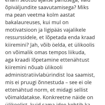
õpiväljundite saavutamisega? Miks
ma pean veetma kolm aastat
bakalaureuses, kui mul on
motivatsioon ja ligipääs vajalikele
ressurssidele, et lõpetada enda kraad
kiiremini? Jah, võib öelda, et ülikoolis
on võimalik omas tempos liikuda,
aga kraadi lõpetamine ettenähtust
kiiremini nõuab ülikooli
administratiivlabürindist loa saamist,
mis ei pruugi õnnestuda – see ei ole
ettenähtud norm, et midagi sellist
võimaldatakse. Konkreetne näide on
ülikoolist, kuid sama idee kehtib ka