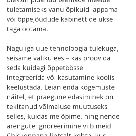
tuletamiseks vanu õpikuid lappama
või õppejõudude kabinettide ukse
taga ootama.
Nagu iga uue tehnoloogia tulekuga,
seisame valiku ees – kas proovida
seda kuidagi õppetöösse
integreerida või kasutamine koolis
keelustada. Leian enda kogemuste
näitel, et praegune edasiminek on
tekitanud võimaluse muutuseks
selles, kuidas me õpime, ning nende
arengute ignoreerimine viib meid
ühiskonnana lihtsalt kohta, kus