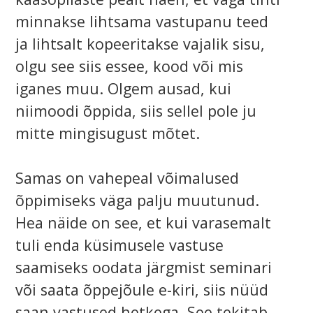
minnakse lihtsama vastupanu teed
ja lihtsalt kopeeritakse vajalik sisu,
olgu see siis essee, kood või mis
iganes muu. Olgem ausad, kui
niimoodi õppida, siis sellel pole ju
mitte mingisugust mõtet.
Samas on vahepeal võimalused
õppimiseks väga palju muutunud.
Hea näide on see, et kui varasemalt
tuli enda küsimusele vastuse
saamiseks oodata järgmist seminari
või saata õppejõule e-kiri, siis nüüd
saan vastused hetkega. See tekitab