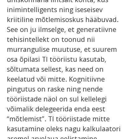
inimintelligents ning iseseisev
kriitiline mõtlemisoskus hääbuvad.
See on ju ilmselge, et generatiivne
tehisintellekt on toonud nii
murrangulise muutuse, et suurem
osa õpilasi TI tööriistu kasutab,
sõltumata sellest, kas need on
keelatud või mitte. Kognitiivne
pingutus on raske ning nende
tööriistade näol on sul kellelegi
võimalik delegeerida enda eest
“mõtlemist”. TI tööriistade mitte
kasutamine oleks nagu kalkulaatori
asemel arvelaua eelistamine.