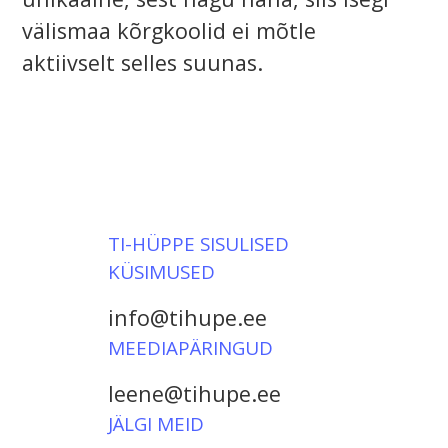
välismaa kõrgkoolid ei mõtle
aktiivselt selles suunas.
TI-HÜPPE SISULISED
KÜSIMUSED
info@tihupe.ee
MEEDIAPÄRINGUD
leene@tihupe.ee
JÄLGI MEID