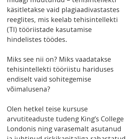
käsitletakse vaid plagiaadivastastes
reeglites, mis keelab tehisintellekti
(TI) tööriistade kasutamise
hindelistes töödes.
Miks see nii on? Miks vaadatakse
tehisintellekti tööriistu hariduses
endiselt vaid sohitegemise
võimalusena?
Olen hetkel teise kursuse
arvutiteaduste tudeng King’s College
Londonis ning varasemalt asutanud
ja juhtinud riskikapitaliga rahastatud