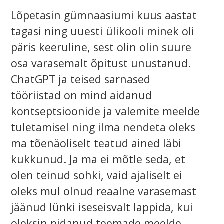
Lõpetasin gümnaasiumi kuus aastat
tagasi ning uuesti ülikooli minek oli
päris keeruline, sest olin olin suure
osa varasemalt õpitust unustanud.
ChatGPT ja teised sarnased
tööriistad on mind aidanud
kontseptsioonide ja valemite meelde
tuletamisel ning ilma nendeta oleks
ma tõenäoliselt teatud ained läbi
kukkunud. Ja ma ei mõtle seda, et
olen teinud sohki, vaid ajaliselt ei
oleks mul olnud reaalne varasemast
jäänud lünki iseseisvalt lappida, kui
oleksin pidanud teemade meelde