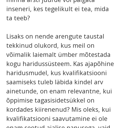
inseneri, kes tegelikult ei tea, mida
ta teeb?
Lisaks on nende arengute taustal
tekkinud olukord, kus meil on
võimalik laiemalt ümber mõtestada
kogu haridussüsteem. Kas ajapõhine
haridusmudel, kus kvalifikatsiooni
saamiseks tuleb läbida kindel arv
ainetunde, on enam relevantne, kui
õppimise tagasisidetsükkel on
kordades kiirenenud? Mis oleks, kui
kvalifikatsiooni saavutamine ei ole
enam seotud ajalise panusega, vaid