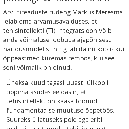
Arvutiteaduste tudeng Markus Meresma
leiab oma arvamusavalduses, et
tehisintellekti (TI) integratsioon võib
anda võimaluse loobuda ajapõhisest
haridusmudelist ning läbida nii kooli- kui
õppeastmed kiiremas tempos, kui see
seni võimalik on olnud.
Üheksa kuud tagasi uuesti ülikooli
õppima asudes eeldasin, et
tehisintellekt on kaasa toonud
fundamentaalse muutuse õppetöös.
Suureks üllatuseks pole aga eriti
midagi muutunud – tehisintellekti