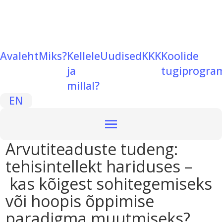
Avaleht
Miks?
Kellele
Uudised
KKK
Koolide
ja
tugiprogr
millal?
EN
Arvutiteaduste tudeng:
tehisintellekt hariduses –
kas kõigest sohitegemiseks
või hoopis õppimise
paradigma muutmiseks?