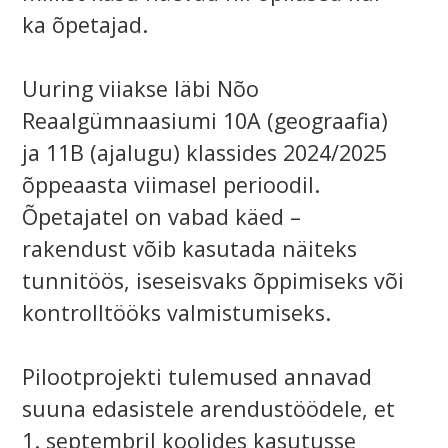
ka õpetajad.
Uuring viiakse läbi Nõo
Reaalgümnaasiumi 10A (geograafia)
ja 11B (ajalugu) klassides 2024/2025
õppeaasta viimasel perioodil.
Õpetajatel on vabad käed –
rakendust võib kasutada näiteks
tunnitöös, iseseisvaks õppimiseks või
kontrolltööks valmistumiseks.
Pilootprojekti tulemused annavad
suuna edasistele arendustöödele, et
1. septembril koolides kasutusse