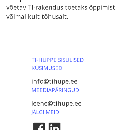
võetav TI-rakendus toetaks õppimist
võimalikult tõhusalt.
TI-HÜPPE SISULISED
KÜSIMUSED
info@tihupe.ee
MEEDIAPÄRINGUD
leene@tihupe.ee
JÄLGI MEID