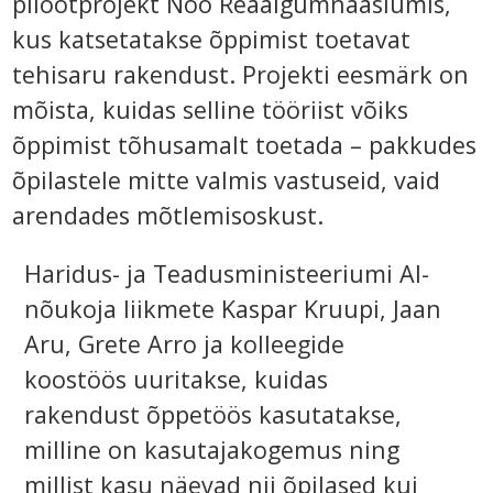
pilootprojekt Nõo Reaalgümnaasiumis,
kus katsetatakse õppimist toetavat
tehisaru rakendust. Projekti eesmärk on
mõista, kuidas selline tööriist võiks
õppimist tõhusamalt toetada – pakkudes
õpilastele mitte valmis vastuseid, vaid
arendades mõtlemisoskust.
Haridus- ja Teadusministeeriumi Al-
nõukoja liikmete Kaspar Kruupi, Jaan
Aru, Grete Arro ja kolleegide
koostöös uuritakse, kuidas
rakendust õppetöös kasutatakse,
milline on kasutajakogemus ning
millist kasu näevad nii õpilased kui