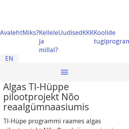
Avaleht
Miks?
Kellele
Uudised
KKK
Koolide
ja
tugiprogr
millal?
EN
Algas TI-Hüppe
pilootprojekt Nõo
reaalgümnaasiumis
TI-Hüpe programmi raames algas